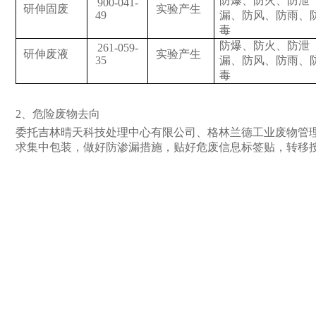
防爆、防火、防泄
900-041-
研伸固废
实验产生
49
漏、防风、防雨、
毒
防爆、防火、防泄
261-059-
研伸废液
实验产生
35
漏、防风、防雨、
毒
2、危险废物去向
委托吉林晴天科技处理中心有限公司、格林兰德工业废物管
求集中包装，做好防渗漏措施，贴好危废信息标签贴，转移