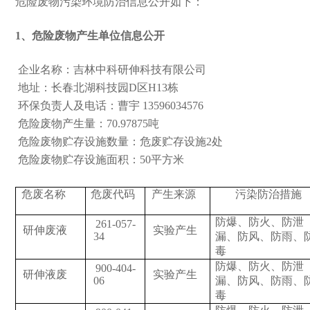
危险废物污染环境防治信息公开如下：
1、危险废物产生单位信息公开
企业名称：吉林中科研伸科技有限公司
地址：长春北湖科技园D区H13栋
环保负责人及电话：曹宇 13596034576
危险废物产生量：70.97875吨
危险废物贮存设施数量：危废贮存设施2处
危险废物贮存设施面积：50平方米
危废名称
危废代码
产生来源
污染防治措施
防爆、防火、防泄
261-057-
研伸废液
实验产生
34
漏、防风、防雨、
毒
防爆、防火、防泄
900-404-
研伸液废
实验产生
06
漏、防风、防雨、
毒