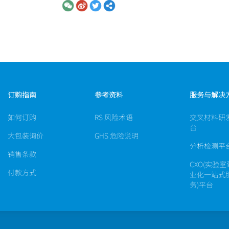
订购指南
参考资料
服务与解决
如何订购
RS 风险术语
交叉材料研
台
大包装询价
GHS 危险说明
分析检测平
销售条款
CXO(实验
付款方式
业化一站式
务)平台