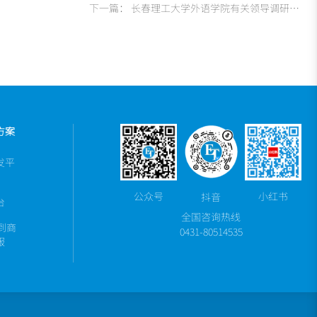
下一篇：
长春理工大学外语学院有关领导调研中科研伸未来功能材料创新平台
方案
发平
公众号
小红书
抖音
台
全国咨询热线
室到商
0431-80514535
服