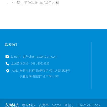
上一篇：
研伸科普-有机多孔材料
联系我们
Email：
et@chemextension.com
全国咨询热线：
0431-80514535
Add：
长春市北湖科技开发区 盛北大街 3333号
长春北湖科技园产业三期H13栋
友情链接
朝晤科技
麦克林
Sigma
阿拉丁
Chemical Book